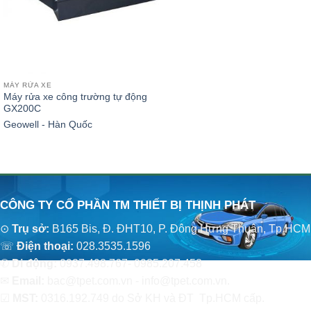
MÁY RỬA XE
Máy rửa xe công trường tự động
GX200C
Geowell - Hàn Quốc
CÔNG TY CỔ PHẦN TM THIẾT BỊ THỊNH PHÁT
⊙
Trụ sở:
B165 Bis, Đ. ĐHT10, P. Đông Hưng Thuận, Tp.HCM
☏
Điện thoại:
028.3535.1596
✆
Di động:
0937.498.767- 0985.207.458
✉
Email:
bac@tpet.com.vn - info@tpet.com.vn.
☑
MST:
0316.192.749 do Sở KH và ĐT Tp.HCM cấp.