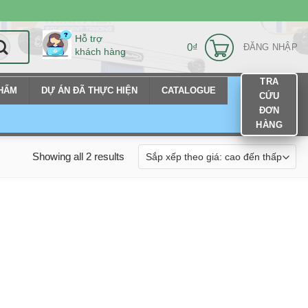
Hỗ trợ
0
₫
ĐĂNG NHẬP
khách hàng
TRA
PHẨM
DỰ ÁN ĐÃ THỰC HIỆN
CATALOGUE
CỨU
ĐƠN
HÀNG
Showing all 2 results