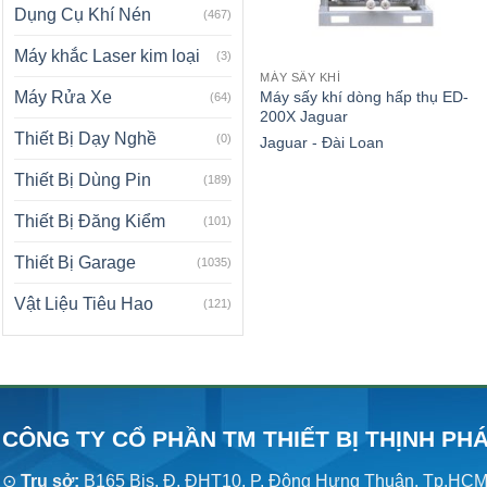
Dụng Cụ Khí Nén
(467)
Máy khắc Laser kim loại
(3)
MÁY SẤY KHÍ
Máy sấy khí dòng hấp thụ ED-
Máy Rửa Xe
(64)
200X Jaguar
Thiết Bị Dạy Nghề
(0)
Jaguar - Đài Loan
Thiết Bị Dùng Pin
(189)
Thiết Bị Đăng Kiểm
(101)
Thiết Bị Garage
(1035)
Vật Liệu Tiêu Hao
(121)
CÔNG TY CỔ PHẦN TM THIẾT BỊ THỊNH PH
⊙
Trụ sở:
B165 Bis, Đ. ĐHT10, P. Đông Hưng Thuận, Tp.HC