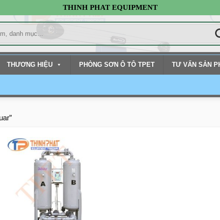
THINH PHAT EQUIPMENT
THƯƠNG HIỆU
PHÒNG SƠN Ô TÔ TPET
TƯ VẤN SẢN 
uar”