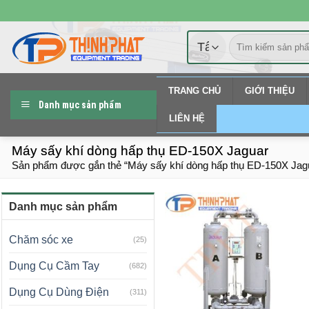
Chuyển
đến
Tìm
nội
kiếm:
dung
TRANG CHỦ
GIỚI THIỆU
Danh mục sản phẩm
LIÊN HỆ
Máy sấy khí dòng hấp thụ ED-150X Jaguar
Sản phẩm được gắn thẻ “Máy sấy khí dòng hấp thụ ED-150X Jag
Danh mục sản phẩm
Chăm sóc xe
(25)
Dụng Cụ Cầm Tay
(682)
Dụng Cụ Dùng Điện
(311)