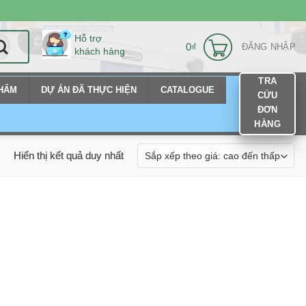
Hỗ trợ
0
₫
ĐĂNG NHẬP
khách hàng
TRA
PHẨM
DỰ ÁN ĐÃ THỰC HIỆN
CATALOGUE
CỨU
ĐƠN
HÀNG
Hiển thị kết quả duy nhất