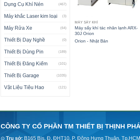
Dụng Cụ Khí Nén
(467)
Máy khắc Laser kim loại
(3)
MÁY SẤY KHÍ
Máy sấy khí tác nhân lạnh ARX-
Máy Rửa Xe
(64)
30J Orion
Thiết Bị Dạy Nghề
(0)
Orion - Nhật Bản
Thiết Bị Dùng Pin
(189)
Thiết Bị Đăng Kiểm
(101)
Thiết Bị Garage
(1035)
Vật Liệu Tiêu Hao
(121)
CÔNG TY CỔ PHẦN TM THIẾT BỊ THỊNH PH
⊙
Trụ sở:
B165 Bis, Đ. ĐHT10, P. Đông Hưng Thuận, Tp.HC