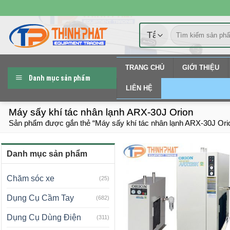
Chuyển
đến
Tìm
nội
kiếm:
dung
TRANG CHỦ
GIỚI THIỆU
Danh mục sản phẩm
LIÊN HỆ
Máy sấy khí tác nhân lạnh ARX-30J Orion
Sản phẩm được gắn thẻ “Máy sấy khí tác nhân lạnh ARX-30J Ori
Danh mục sản phẩm
Chăm sóc xe
(25)
Dụng Cụ Cầm Tay
(682)
Dụng Cụ Dùng Điện
(311)