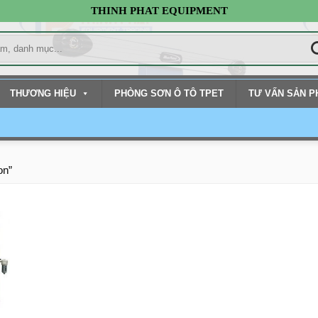
THINH PHAT EQUIPMENT
THƯƠNG HIỆU
PHÒNG SƠN Ô TÔ TPET
TƯ VẤN SẢN 
on”