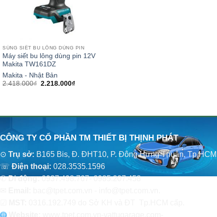
SÚNG SIẾT BU LÔNG DÙNG PIN
Máy siết bu lông dùng pin 12V
Makita TW161DZ
Makita - Nhật Bản
Giá
Giá
2.418.000
₫
2.218.000
₫
gốc
hiện
là:
tại
2.418.000₫.
là:
2.218.000₫.
CÔNG TY CỔ PHẦN TM THIẾT BỊ THỊNH PHÁT
⊙
Trụ sở:
B165 Bis, Đ. ĐHT10, P. Đông Hưng Thuận, Tp.HCM
☏
Điện thoại:
028.3535.1596
✆
Di động:
0937.498.767- 0985.207.458
✉
Email:
bac@tpet.com.vn - info@tpet.com.vn.
☑
MST:
0316.192.749 do Sở KH và ĐT Tp.HCM cấp.
Website:
www
.
tpet.com.vn-vattugarage.com-