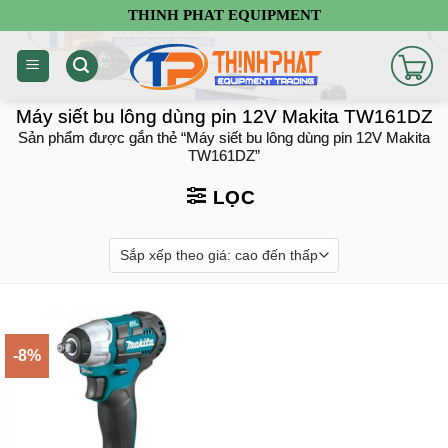
Chuyển
THINH PHAT EQUIPMENT
đến
nội
dung
Máy siết bu lông dùng pin 12V Makita TW161DZ
Sản phẩm được gắn thẻ “Máy siết bu lông dùng pin 12V Makita
TW161DZ”
LỌC
-8%