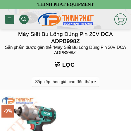
Chuyển
THINH PHAT EQUIPMENT
đến
nội
dung
Máy Siết Bu Lông Dùng Pin 20V DCA
ADPB998Z
Sản phẩm được gắn thẻ “Máy Siết Bu Lông Dùng Pin 20V DCA
ADPB998Z”
LỌC
-9%