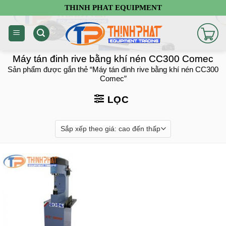
Chuyển
THINH PHAT EQUIPMENT
đến
nội
dung
Máy tán đinh rive bằng khí nén CC300 Comec
Sản phẩm được gắn thẻ “Máy tán đinh rive bằng khí nén CC300
Comec”
LỌC