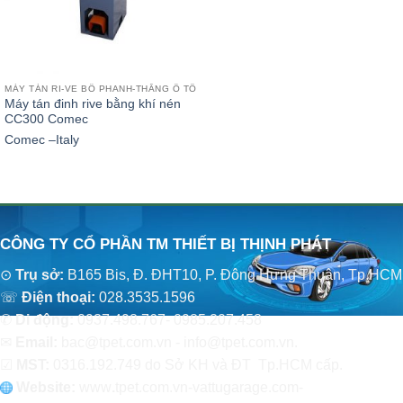
MÁY TÁN RI-VE BỐ PHANH-THẮNG Ô TÔ
Máy tán đinh rive bằng khí nén
CC300 Comec
Comec –Italy
CÔNG TY CỔ PHẦN TM THIẾT BỊ THỊNH PHÁT
⊙
Trụ sở:
B165 Bis, Đ. ĐHT10, P. Đông Hưng Thuận, Tp.HCM
☏
Điện thoại:
028.3535.1596
✆
Di động:
0937.498.767- 0985.207.458
✉
Email:
bac@tpet.com.vn - info@tpet.com.vn.
☑
MST:
0316.192.749 do Sở KH và ĐT Tp.HCM cấp.
Website:
www
.
tpet.com.vn-vattugarage.com-