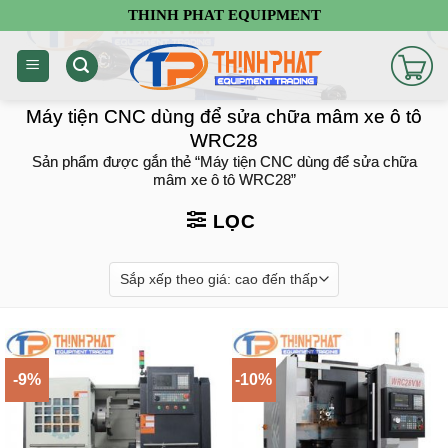
Chuyển
THINH PHAT EQUIPMENT
đến
nội
dung
Máy tiện CNC dùng để sửa chữa mâm xe ô tô
WRC28
Sản phẩm được gắn thẻ “Máy tiện CNC dùng để sửa chữa
mâm xe ô tô WRC28”
LỌC
-9%
-10%