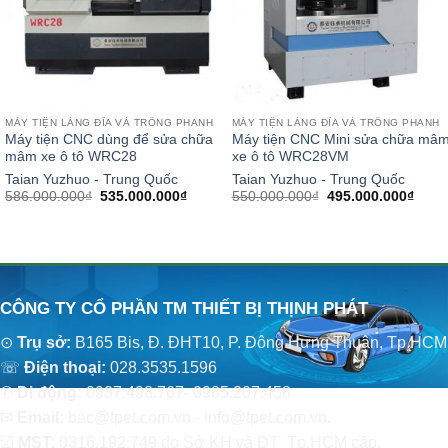
MÁY TIỆN LÁNG ĐĨA VÀ TRỐNG PHANH
MÁY TIỆN LÁNG ĐĨA VÀ TRỐNG PHANH
Máy tiện CNC dùng để sửa chữa
Máy tiện CNC Mini sửa chữa mâ
mâm xe ô tô WRC28
xe ô tô WRC28VM
Taian Yuzhuo - Trung Quốc
Taian Yuzhuo - Trung Quốc
Giá
Giá
Giá
Giá
586.000.000
₫
535.000.000
₫
550.000.000
₫
495.000.000
₫
gốc
hiện
gốc
hiện
là:
tại
là:
tại
586.000.000₫.
là:
550.000.000₫.
là:
535.000.000₫.
495.0
CÔNG TY CỔ PHẦN TM THIẾT BỊ THỊNH PHÁT
⊙
Trụ sở:
B165 Bis, Đ. ĐHT10, P. Đông Hưng Thuận, Tp.HCM
☏
Điện thoại:
028.3535.1596
✆
Di động:
0937.498.767- 0985.207.458
✉
Email:
bac@tpet.com.vn - info@tpet.com.vn.
☑
MST:
0316.192.749 do Sở KH và ĐT Tp.HCM cấp.