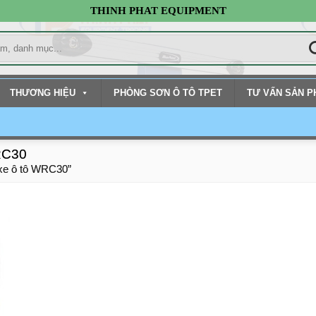
THINH PHAT EQUIPMENT
THƯƠNG HIỆU
PHÒNG SƠN Ô TÔ TPET
TƯ VẤN SẢN 
RC30
xe ô tô WRC30”