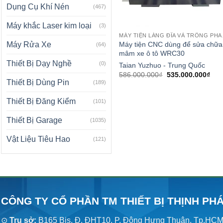
Dụng Cụ Khí Nén
(467)
Máy khắc Laser kim loại
(3)
MÁY TI
Máy tiện CNC dùng để sửa chữa
Máy Rửa Xe
(64)
mâm xe ô tô WRC30
Thiết Bị Dạy Nghề
(0)
Taian Yuzhuo - Trung Quốc
Giá
Giá
586.000.000
₫
535.000.000
₫
gốc
hiện
Thiết Bị Dùng Pin
(189)
là:
tại
586.000.000₫.
là:
Thiết Bị Đăng Kiểm
535
(101)
Thiết Bị Garage
(1035)
Vật Liệu Tiêu Hao
(121)
CÔNG TY CỔ PHẦN TM THIẾT BỊ THỊNH PH
⊙
Trụ sở:
B165 Bis, Đ. ĐHT10, P. Đông Hưng Thuận, Tp.HC