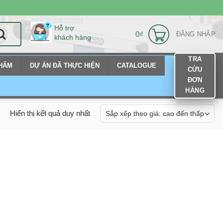
Hỗ trợ
0
₫
ĐĂNG NHẬP
khách hàng
TRA
PHẨM
DỰ ÁN ĐÃ THỰC HIỆN
CATALOGUE
CỨU
ĐƠN
HÀNG
Hiển thị kết quả duy nhất