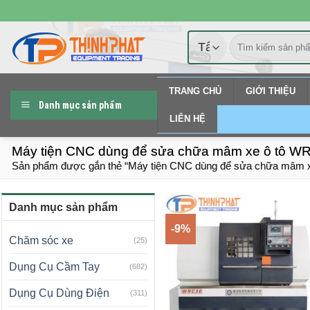
Chuyển
đến
Tìm
nội
kiếm:
dung
TRANG CHỦ
GIỚI THIỆU
Danh mục sản phẩm
LIÊN HỆ
Máy tiện CNC dùng để sửa chữa mâm xe ô tô W
Sản phẩm được gắn thẻ “Máy tiện CNC dùng để sửa chữa mâm 
Danh mục sản phẩm
-9%
Chăm sóc xe
(25)
Dụng Cụ Cầm Tay
(682)
Dụng Cụ Dùng Điện
(311)