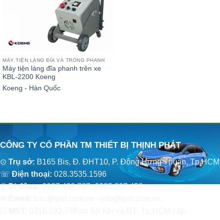
MÁY TIỆN LÁNG ĐĨA VÀ TRỐNG PHANH
Máy tiện láng đĩa phanh trên xe
KBL-2200 Koeng
Koeng - Hàn Quốc
CÔNG TY CỔ PHẦN TM THIẾT BỊ THỊNH PHÁT
⊙
Trụ sở:
B165 Bis, Đ. ĐHT10, P. Đông Hưng Thuận, Tp.HCM
☏
Điện thoại:
028.3535.1596
✆
Di động:
0937.498.767- 0985.207.458
✉
Email:
bac@tpet.com.vn - info@tpet.com.vn.
☑
MST:
0316.192.749 do Sở KH và ĐT Tp.HCM cấp.