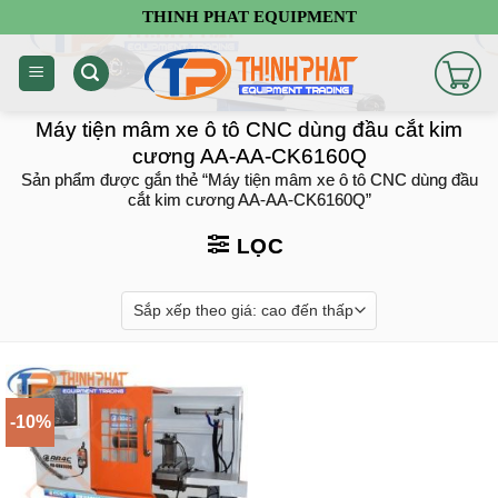
Chuyển
THINH PHAT EQUIPMENT
đến
nội
dung
Máy tiện mâm xe ô tô CNC dùng đầu cắt kim
cương AA-AA-CK6160Q
Sản phẩm được gắn thẻ “Máy tiện mâm xe ô tô CNC dùng đầu
cắt kim cương AA-AA-CK6160Q”
LỌC
-10%