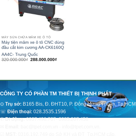
MÁY SỬA CHỮA MÂM XE Ô TÔ
Máy tiện mâm xe ô tô CNC dùng
đầu cắt kim cương AA-CK6160Q
AA4C- Trung Quốc
Giá
Giá
320.000.000
₫
288.000.000
₫
gốc
hiện
là:
tại
320.000.000₫.
là:
288.000.000₫.
CÔNG TY CỔ PHẦN TM THIẾT BỊ THỊNH PHÁT
⊙
Trụ sở:
B165 Bis, Đ. ĐHT10, P. Đông Hưng Thuận, Tp.HCM
☏
Điện thoại:
028.3535.1596
✆
Di động:
0937.498.767- 0985.207.458
✉
Email:
bac@tpet.com.vn - info@tpet.com.vn.
☑
MST:
0316.192.749 do Sở KH và ĐT Tp.HCM cấp.